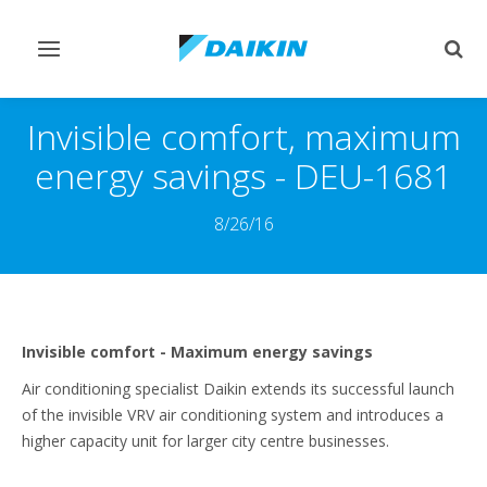
Переключить
Пер
навигацию
поис
Invisible comfort, maximum
energy savings - DEU-1681
8/26/16
Invisible comfort - Maximum energy savings
Air conditioning specialist Daikin extends its successful launch
of the invisible VRV air conditioning system and introduces a
higher capacity unit for larger city centre businesses.