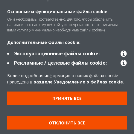
O Daikin
Основные и функциональные файлы cookie:
Они необходимы, соответственно, для того, чтобы обеспечить
навигацию по нашему веб-сайту и предоставить запрашиваемые
вами услуги («минимально необходимые файлы cookie»).
Решения
Дополнительные файлы cookie:
Эксплуатационные файлы cookie:
Помощь
Рекламные / целевые файлы cookie:
Более подробная информация о наших файлах cookie
Продукты
приведена в
разделе Уведомление о файлах cookie
.
ПРИНЯТЬ ВСЕ
Copyright © Daikin
Правила
Использование cookie
Конфиденциальность данных
Корпоративная этика
ОТКЛОНИТЬ ВСЕ
Data Act