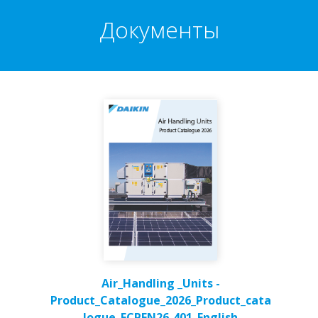
Документы
Air_Handling _Units -
Product_Catalogue_2026_Product_cata
logue_ECPEN26-401_English