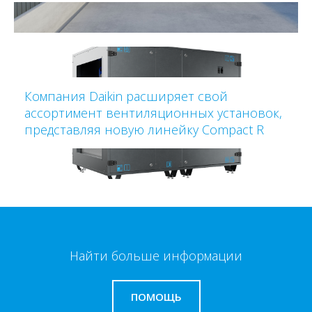
Компания Daikin расширяет свой
ассортимент вентиляционных установок,
представляя новую линейку Compact R
Найти больше информации
ПОМОЩЬ