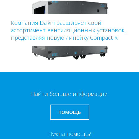
Компания Daikin расширяет свой
ассортимент вентиляционных установок,
представляя новую линейку Compact R
Найти больше информации
ПОМОЩЬ
Нужна помощь?