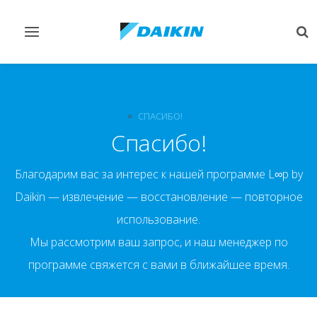
Переключить
Пе
навигацию
по
DAIKIN РАСШИРЯЕТ ПРОГРАММУ ЭКОНОМИКИ ЗАМКНУТОГО
ЦИКЛА: БЛОКИ VRV С ВОССТАНОВЛЕННЫМ ХЛАДАГЕНТОМ
ТЕПЕРЬ ДОСТУПНЫ ПО ВСЕЙ ЕВРОПЕ
СПАСИБО!
Спасибо!
Благодарим вас за интерес к нашей программе L∞p by
Daikin — извлечение — восстановление — повторное
использование.
Мы рассмотрим ваш запрос, и наш менеджер по
программе свяжется с вами в ближайшее время.