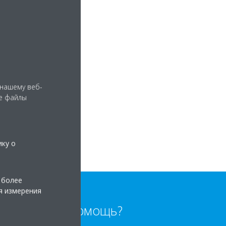
 нашему веб-
е файлы
ику о
 более
я измерения
Нужна помощь?