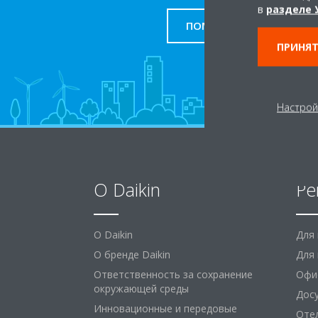
в
разделе 
ПОМОЩЬ
ПРИНЯТ
Настрой
O Daikin
Ре
O Daikin
Для
О бренде Daikin
Для 
Ответственность за сохранение
Офи
окружающей среды
Дос
Инновационные и передовые
Оте