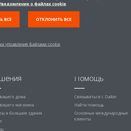
Уведомление о файлах cookie
.
Ь ВСЕ
ОТКЛОНИТЬ ВСЕ
ки управления файлами cookie
шения
Помощь
 вашего дома
Связываться с Daikin
вашего магазина
Найти помощь
сы и большие здания
Основные международные
клиенты
уг
ли