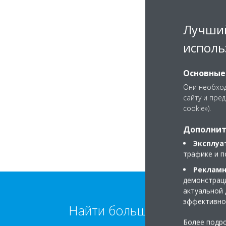
Лучший
исполь
Основные
Они необход
сайту и пре
cookie»).
Дополнит
Эксплуа
трафике и п
Рекламн
демонстраци
актуальной 
эффективно
Найти больше информаци
Более подро