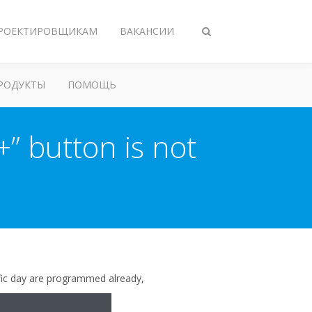
РОЕКТИРОВЩИКАМ
ВАКАНСИИ
Переключить
поиск
РОДУКТЫ
ПОМОЩЬ
+” button is not
fic day are programmed already,