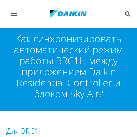
Переключить
Пер
навигацию
поис
Как синхронизировать
автоматический режим
работы BRC1H между
приложением Daikin
Residential Controller и
блоком Sky Air?
Для BRC1H