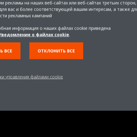
и рекламы на наших веб-сайтах или веб-сайтах третьих сторон,
то 3D-модели могут отображаться посредством приложения с н
для вас и более соответствующей вашим интересам, а также дл
ивлечена к ответственности.
сти рекламных кампаний
 вам необходимо ознакомиться с нашей технической и коммерче
бная информация о наших файлах cookie приведена
Уведомление о файлах cookie
.
Ь ВСЕ
ОТКЛОНИТЬ ВСЕ
ки управления файлами cookie