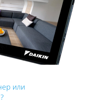
нер или
?