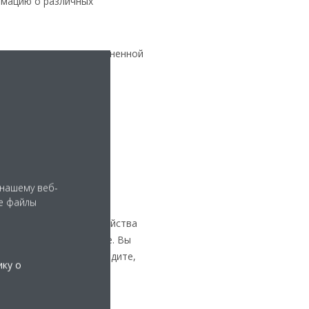
рмацию о различных
имую технологию дополненной
о можете использовать
 нашему веб-
е файлы
мощью мобильного устройства
ене в реальном размере. Вы
аружный блок, и вы увидите,
ику о