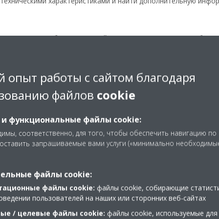
техническими характеристиками и найти дополнительную инфо
орые старые мобильные устройства не поддерживают необход
ное устройство несовместимо с этой технологией, вы все равн
ра».
 опыт работы с сайтом благодаря
нструкциям по использованию маркера.
зованию файлов
cookie
 и функциональные файлы cookie:
имы, соответственно, для того, чтобы обеспечить навигацию по
исте формата A4.
доставить запрашиваемые вами услуги («минимально необходимы
не, в том месте, где вы хотели бы установить блок, затем с по
, и вы увидите 3D-модель выбранного кондиционера на вашей ст
ельные файлы cookie:
р» на пол террасы или балкона, где вы бы хотели установить н
тационные файлы cookie:
файлы cookie, собирающие статист
оведении пользователей на наших или сторонних веб-сайтах
ые / целевые файлы cookie:
файлы cookie, используемые для